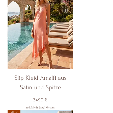
Slip Kleid Amalfi aus
Satin und Spitze
Preis
34,90 €
inkl. MwSt.
|
zzgl Versand
NEW