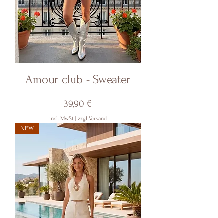
Amour club - Sweater
Preis
39,90 €
inkl. MwSt.
|
zzgl Versand
NEW