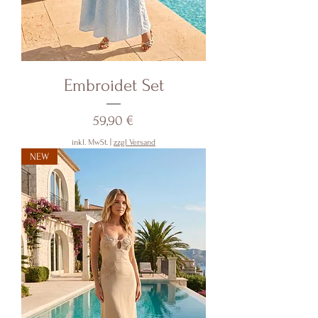
Embroidet Set
Preis
59,90 €
inkl. MwSt.
|
zzgl Versand
NEW