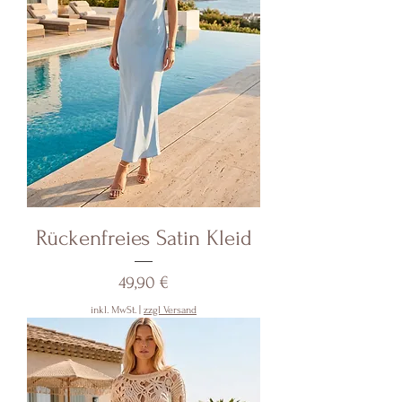
Rückenfreies Satin Kleid
Preis
49,90 €
inkl. MwSt.
|
zzgl Versand