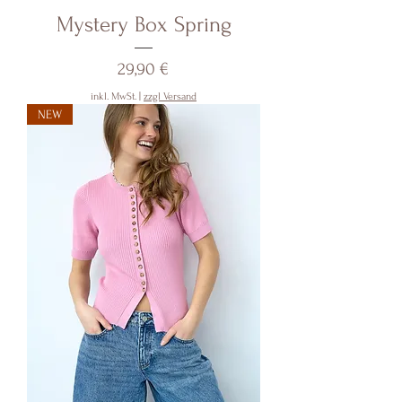
Mystery Box Spring
Preis
29,90 €
inkl. MwSt.
|
zzgl Versand
NEW