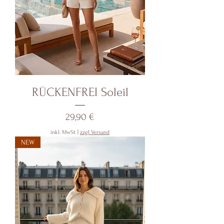
RÜCKENFREI Soleil
Preis
29,90 €
inkl. MwSt.
|
zzgl Versand
NEW