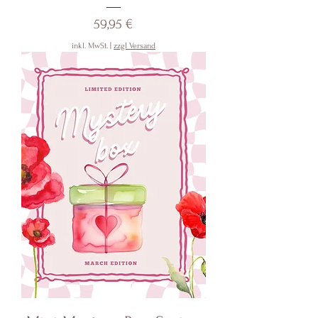
Preis
59,95 €
inkl. MwSt.
|
zzgl Versand