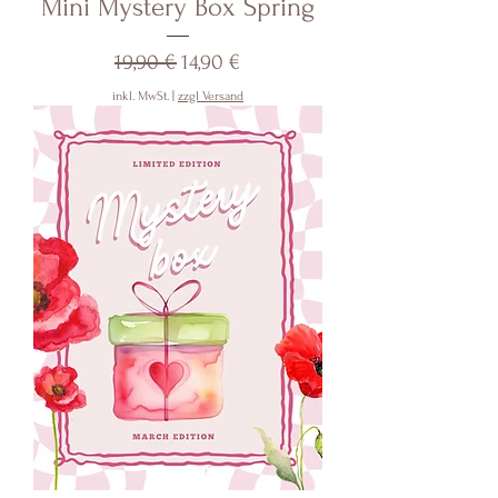
Mini Mystery Box Spring
Standardpreis
Sale-Preis
19,90 €
14,90 €
inkl. MwSt.
|
zzgl Versand