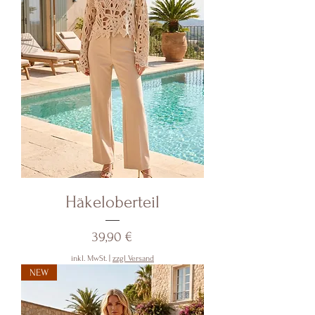
Häkeloberteil
Preis
39,90 €
inkl. MwSt.
|
zzgl Versand
NEW