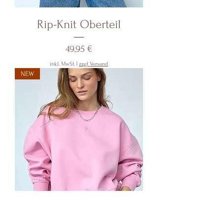
Rip-Knit Oberteil
Preis
49,95 €
inkl. MwSt.
|
zzgl Versand
NEW