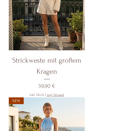
Strickweste mit großem
Kragen
Preis
39,90 €
inkl. MwSt.
|
zzgl Versand
NEW