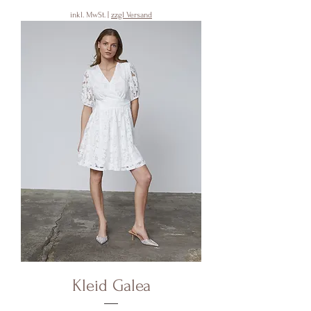
inkl. MwSt.
|
zzgl Versand
Kleid Galea