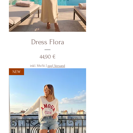
Dress Flora
Preis
44,90 €
inkl. MwSt.
|
zzgl Versand
NEW