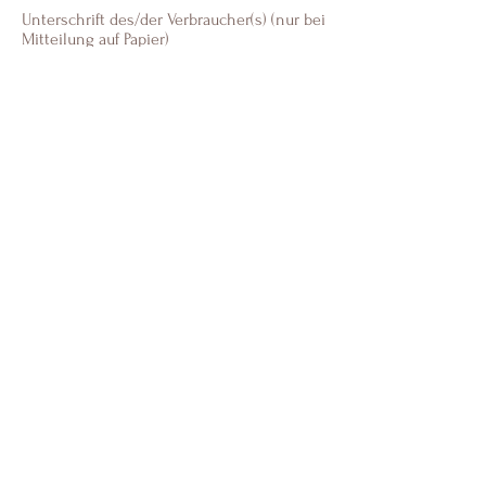
Unterschrift des/der Verbraucher(s) (nur bei
Mitteilung auf Papier)
Datum
(*) Unzutreffendes streichen.
RÜCKERSTATTUNG
Sobald die Retoure eingebucht ist, wird die
Rückzahlung umgehend in die Wege
geleitet. Euer Geld wird über die gleiche
Zahlungsmethode zurückerstattet, mit der
Ihr euren Kauf getätigt habt. Bitte beachtet,
dass zwischen dem Eingang ihrer Retoure
und der Rückerstattung bis zu 14 Tage
liegen können.
REKLAMATION
Die Bestellung ist beschädigt bei Euch
eingetroffen, die Lieferung ist
unvollständig oder Ihr habt eine falschen