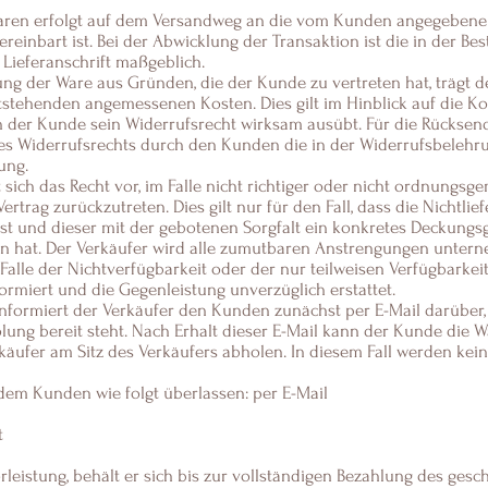
Waren erfolgt auf dem Versandweg an die vom Kunden angegebene L
ereinbart ist. Bei der Abwicklung der Transaktion ist die in der Be
Lieferanschrift maßgeblich.
llung der Ware aus Gründen, die der Kunde zu vertreten hat, trägt
tstehenden angemessenen Kosten. Dies gilt im Hinblick auf die Ko
 der Kunde sein Widerrufsrecht wirksam ausübt. Für die Rücksend
s Widerrufsrechts durch den Kunden die in der Widerrufsbelehru
ung.
t sich das Recht vor, im Falle nicht richtiger oder nicht ordnungsg
ertrag zurückzutreten. Dies gilt nur für den Fall, dass die Nichtli
ist und dieser mit der gebotenen Sorgfalt ein konkretes Deckungs
en hat. Der Verkäufer wird alle zumutbaren Anstrengungen unter
Falle der Nichtverfügbarkeit oder der nur teilweisen Verfügbarkei
rmiert und die Gegenleistung unverzüglich erstattet.
informiert der Verkäufer den Kunden zunächst per E-Mail darüber,
lung bereit steht. Nach Erhalt dieser E-Mail kann der Kunde die 
äufer am Sitz des Verkäufers abholen. In diesem Fall werden kei
dem Kunden wie folgt überlassen: per E-Mail
t
orleistung, behält er sich bis zur vollständigen Bezahlung des ges