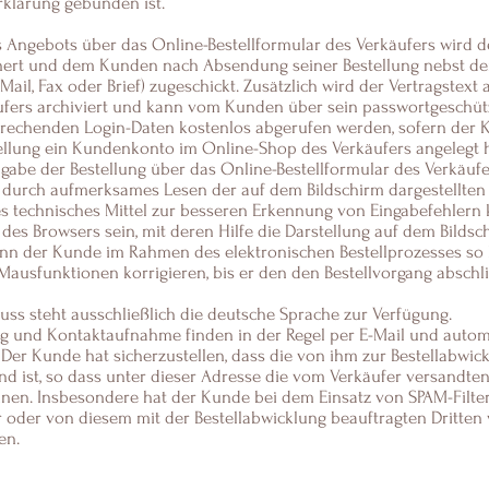
rklärung gebunden ist.
s Angebots über das Online-Bestellformular des Verkäufers wird d
hert und dem Kunden nach Absendung seiner Bestellung nebst de
-Mail, Fax oder Brief) zugeschickt. Zusätzlich wird der Vertragstext 
äufers archiviert und kann vom Kunden über sein passwortgesch
rechenden Login-Daten kostenlos abgerufen werden, sofern der 
llung ein Kundenkonto im Online-Shop des Verkäufers angelegt h
Abgabe der Bestellung über das Online-Bestellformular des Verkäu
 durch aufmerksames Lesen der auf dem Bildschirm dargestellten
s technisches Mittel zur besseren Erkennung von Eingabefehlern 
es Browsers sein, mit deren Hilfe die Darstellung auf dem Bildsc
ann der Kunde im Rahmen des elektronischen Bestellprozesses so 
 Mausfunktionen korrigieren, bis er den den Bestellvorgang absch
luss steht ausschließlich die deutsche Sprache zur Verfügung.
ng und Kontaktaufnahme finden in der Regel per E-Mail und automa
. Der Kunde hat sicherzustellen, dass die von ihm zur Bestellabw
nd ist, so dass unter dieser Adresse die vom Verkäufer versandten
n. Insbesondere hat der Kunde bei dem Einsatz von SPAM-Filtern
r oder von diesem mit der Bestellabwicklung beauftragten Dritten
en.