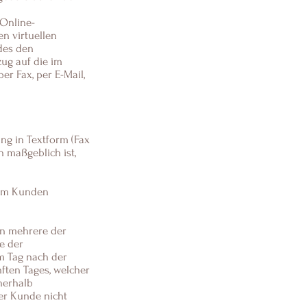
 Online-
n virtuellen
des den
zug auf die im
r Fax, per E-Mail,
ng in Textform (Fax
 maßgeblich ist,
beim Kunden
en mehrere der
e der
m Tag nach der
ten Tages, welcher
nerhalb
der Kunde nicht