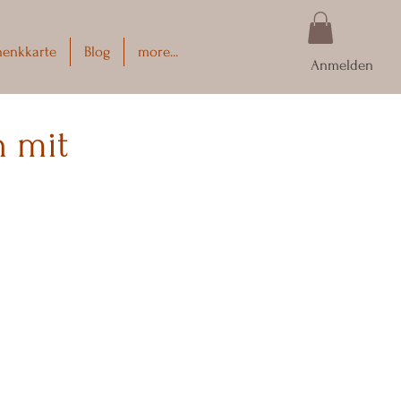
henkkarte
Blog
more...
Anmelden
 mit