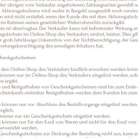
 der übrigen vom Verkäufer angebotenen Zahlungsarten gewählt 
 Aktionsgutscheins wird weder in Bargeld ausgezahlt noch verzins
n wird nicht erstattet, wenn der Kunde die mit dem Aktionsgutsch
 im Rahmen seines gesetzlichen Widerrufsrechts zurückgibt.
in ist übertragbar. Der Verkäufer kann mit befreiender Wirkung a
sgutschein im Online-Shop des Verkäufers einlöst, leisten. Dies gil
r grob fahrlässige Unkenntnis von der Nichtberechtigung, der Ges
tretungsberechtigung des jeweiligen Inhabers hat.
chenkgutscheinen
er den Online-Shop des Verkäufers käuflich erworben werden kön
 können nur im Online-Shop des Verkäufers eingelöst werden, sof
s ergibt.
 und Restguthaben von Geschenkgutscheinen sind bis zum Ende d
scheinkaufs einlösbar. Restguthaben werden dem Kunden bis zu
 können nur vor Abschluss des Bestellvorgangs eingelöst werden.
öglich.
n immer nur ein Geschenkgutschein eingelöst werden.
 können nur für den Kauf von Waren und nicht für den Kauf von 
verwendet werden.
 Geschenkgutscheins zur Deckung der Bestellung nicht aus, kann z