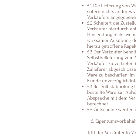
5.1 Die Lieferung von 
sofern nichts anderes v
Verkäufers angegebene 
5.2 Scheitert die Zuste
Verkäufer hierdurch en
Hinsendung nicht, wenn
wirksamer Ausübung de
hierzu getroffene Regel
5.3 Der Verkäufer behäl
Selbstbelieferung vom V
Verkäufer zu vertreten 
Zulieferer abgeschloss
Ware zu beschaffen. Im 
Kunde unverzüglich info
5.4 Bei Selbstabholung 
bestellte Ware zur Abho
Absprache mit dem Verk
berechnet.
5.5 Gutscheine werden 
6. Eigentumsvorbehal
Tritt der Verkäufer in V