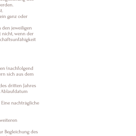
werden.
t.
ein ganz oder
n den jeweiligen
t nicht, wenn der
chäftsunfähigkeit
nen (nachfolgend
ern sich aus dem
es dritten Jahres
m Ablaufdatum
 Eine nachträgliche
weiteren
ur Begleichung des