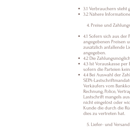
3.1 Verbrauchern steht 
3.2 Nähere Information
4. Preise und Zahlun
4.1 Sofern sich aus der
angegebenen Preisen um
zusätzlich anfallende 
angegeben.
4.2 Die Zahlungsmöglic
4.3 Ist Vorauskasse per
sofern die Parteien kei
4.4 Bei Auswahl der Zah
SEPA-Lastschriftmandats
Verkäufers vom Bankkont
Rechnung, Police, Vertr
Lastschrift mangels au
nicht eingelöst oder wi
Kunde die durch die Rü
dies zu vertreten hat.
5. Liefer- und Versan