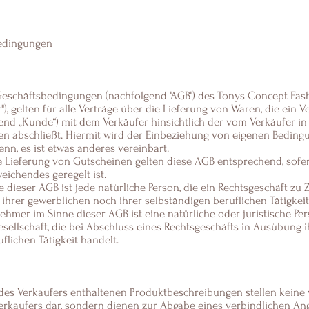
edingungen
Geschäftsbedingungen (nachfolgend "AGB") des Tonys Concept Fas
"), gelten für alle Verträge über die Lieferung von Waren, die ein 
nd „Kunde“) mit dem Verkäufer hinsichtlich der vom Verkäufer in
en abschließt. Hiermit wird der Einbeziehung von eigenen Bedin
enn, es ist etwas anderes vereinbart.
ie Lieferung von Gutscheinen gelten diese AGB entsprechend, sofer
ichendes geregelt ist.
e dieser AGB ist jede natürliche Person, die ein Rechtsgeschäft zu 
ihrer gewerblichen noch ihrer selbständigen beruflichen Tätigkei
hmer im Sinne dieser AGB ist eine natürliche oder juristische Pe
sellschaft, die bei Abschluss eines Rechtsgeschäfts in Ausübung 
flichen Tätigkeit handelt.
 des Verkäufers enthaltenen Produktbeschreibungen stellen keine 
erkäufers dar, sondern dienen zur Abgabe eines verbindlichen A