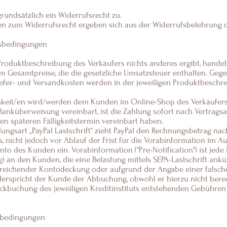
grundsätzlich ein Widerrufsrecht zu.
en zum Widerrufsrecht ergeben sich aus der Widerrufsbelehrung d
gsbedingungen
 Produktbeschreibung des Verkäufers nichts anderes ergibt, handelt
 Gesamtpreise, die die gesetzliche Umsatzsteuer enthalten. Gege
Liefer- und Versandkosten werden in der jeweiligen Produktbeschr
hkeit/en wird/werden dem Kunden im Online-Shop des Verkäufers 
 Banküberweisung vereinbart, ist die Zahlung sofort nach Vertragsab
nen späteren Fälligkeitstermin vereinbart haben.
lungsart „PayPal Lastschrift“ zieht PayPal den Rechnungsbetrag nac
, nicht jedoch vor Ablauf der Frist für die Vorabinformation im Au
o des Kunden ein. Vorabinformation ("Pre-Notification") ist jede M
ag) an den Kunden, die eine Belastung mittels SEPA-Lastschrift ankü
sreichender Kontodeckung oder aufgrund der Angabe einer falsc
derspricht der Kunde der Abbuchung, obwohl er hierzu nicht berech
ckbuchung des jeweiligen Kreditinstituts entstehenden Gebühren 
dbedingungen