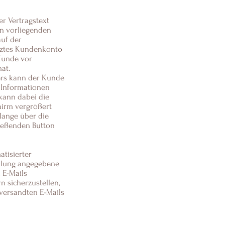
er Vertragstext
n vorliegenden
auf der
ütztes Kundenkonto
Kunde vor
at.
fers kann der Kunde
 Informationen
kann dabei die
hirm vergrößert
lange über die
ließenden Button
tisierter
icklung angegebene
 E-Mails
 sicherzustellen,
 versandten E-Mails