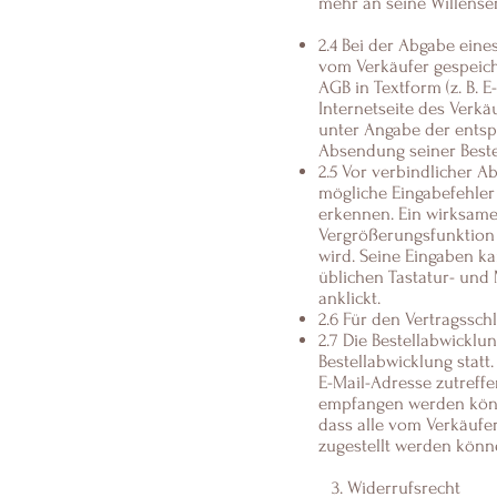
mehr an seine Willense
2.4 Bei der Abgabe eine
vom Verkäufer gespeic
AGB in Textform (z. B. E
Internetseite des Verk
unter Angabe der entsp
Absendung seiner Beste
2.5 Vor verbindlicher 
mögliche Eingabefehler
erkennen. Ein wirksame
Vergrößerungsfunktion d
wird. Seine Eingaben k
üblichen Tastatur- und
anklickt.
2.6 Für den Vertragssch
2.7 Die Bestellabwicklu
Bestellabwicklung statt
E-Mail-Adresse zutreffe
empfangen werden könne
dass alle vom Verkäufe
zugestellt werden könn
3. Widerrufsrecht