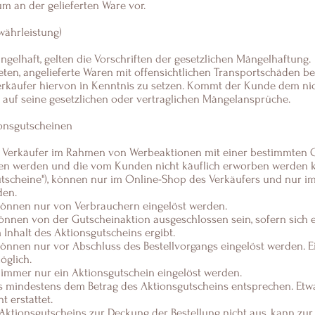
m an der gelieferten Ware vor.
ährleistung)
angelhaft, gelten die Vorschriften der gesetzlichen Mängelhaftung.
ten, angelieferte Waren mit offensichtlichen Transportschäden be
rkäufer hiervon in Kenntnis zu setzen. Kommt der Kunde dem nich
 auf seine gesetzlichen oder vertraglichen Mängelansprüche.
onsgutscheinen
m Verkäufer im Rahmen von Werbeaktionen mit einer bestimmten G
ben werden und die vom Kunden nicht käuflich erworben werden
utscheine"), können nur im Online-Shop des Verkäufers und nur 
den.
können nur von Verbrauchern eingelöst werden.
können von der Gutscheinaktion ausgeschlossen sein, sofern sich
Inhalt des Aktionsgutscheins ergibt.
können nur vor Abschluss des Bestellvorgangs eingelöst werden. E
öglich.
n immer nur ein Aktionsgutschein eingelöst werden.
 mindestens dem Betrag des Aktionsgutscheins entsprechen. Etw
t erstattet.
 Aktionsgutscheins zur Deckung der Bestellung nicht aus, kann zu