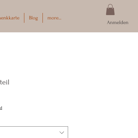
henkkarte
Blog
more...
Anmelden
teil
nd