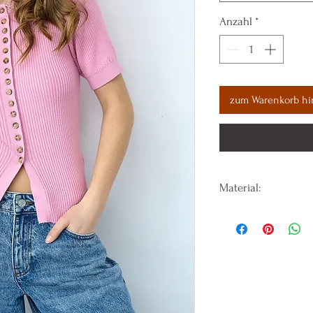
Anzahl
*
zum Warenkorb hi
Material:
70% Viscose 30% N