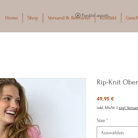
Punkte ansehen
Home
Shop
Versand & Retouren
Kontakt
Gesc
Rip-Knit Ober
Preis
49,95 €
inkl. MwSt.
|
zzgl Versa
Size
*
Auswählen