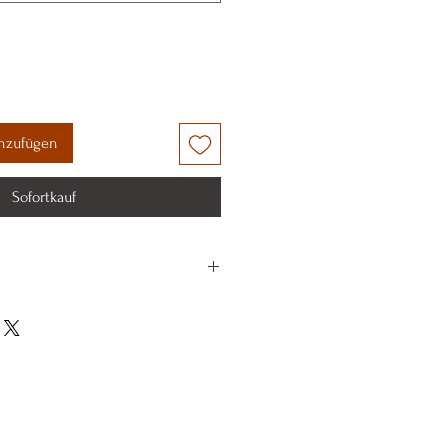
nzufügen
Sofortkauf
ylon