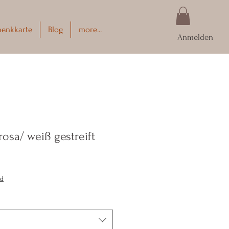
henkkarte
Blog
more...
Anmelden
osa/ weiß gestreift
nd