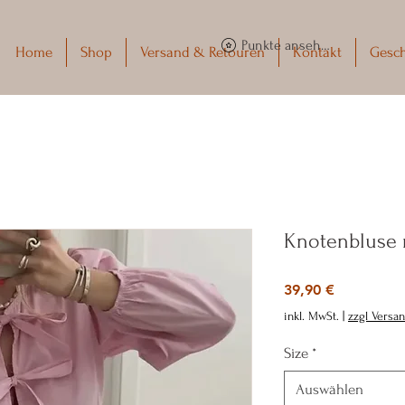
Punkte ansehen
Home
Shop
Versand & Retouren
Kontakt
Gesc
Knotenbluse r
Preis
39,90 €
inkl. MwSt.
|
zzgl Versa
Size
*
Auswählen