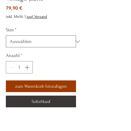
Preis
79,90 €
inkl. MwSt.
|
zzgl Versand
Size
*
Anzahl
*
zum Warenkorb hinzufügen
Sofortkauf
ASYMMETRISCHE JEANS MIT
KNÖPFEN IN VINTAGE-WASCHUNG