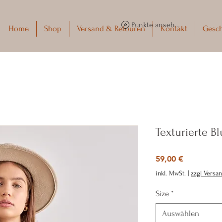
Punkte ansehen
Home
Shop
Versand & Retouren
Kontakt
Gesc
Texturierte B
Preis
59,00 €
inkl. MwSt.
|
zzgl Versa
Size
*
Auswählen