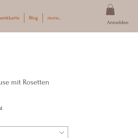
henkkarte
Blog
more...
Anmelden
luse mit Rosetten
nd