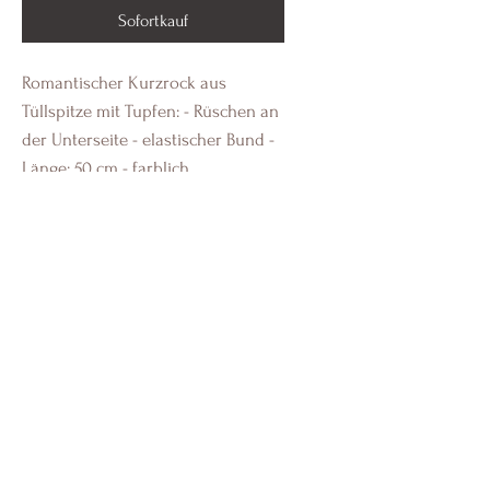
Sofortkauf
Romantischer Kurzrock aus
Tüllspitze mit Tupfen: - Rüschen an
der Unterseite - elastischer Bund -
Länge: 50 cm - farblich
abgestimmtes Innenfutter
Material
100% NYLON
Pflegehinweis
Maschinenwäsche
Tony´s Concept
Shop
Versand & Retouren