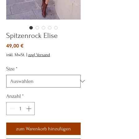
Spitzenrock Elise
Preis
49,00 €
inkl. MwSt.
|
zzgl Versand
Size
*
Anzahl
*
zum Warenkorb hinzufügen