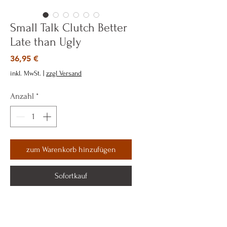
Small Talk Clutch Better
Late than Ugly
Preis
36,95 €
inkl. MwSt.
|
zzgl Versand
Anzahl
*
zum Warenkorb hinzufügen
Sofortkauf
Material