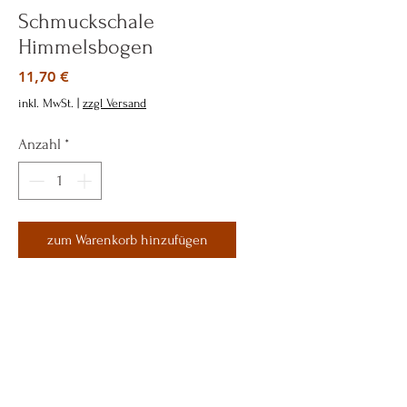
Schmuckschale
Himmelsbogen
Preis
11,70 €
inkl. MwSt.
|
zzgl Versand
Anzahl
*
zum Warenkorb hinzufügen
Sofortkauf
Tony´s Concept
Shop
Versand & Retouren