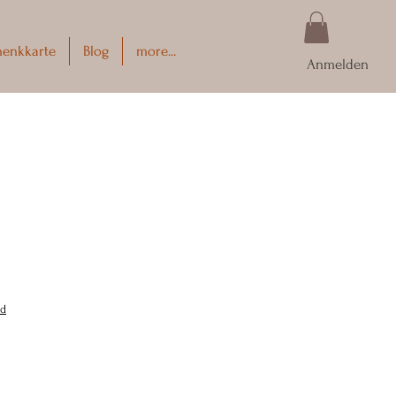
henkkarte
Blog
more...
Anmelden
nd