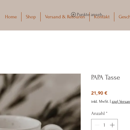
Punkte ansehen
Home
Shop
Versand & Retouren
Kontakt
Gesc
PAPA Tasse
Preis
21,90 €
inkl. MwSt.
|
zzgl Versa
Anzahl
*