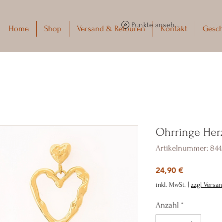
Punkte ansehen
Home
Shop
Versand & Retouren
Kontakt
Gesc
Ohrringe Her
Artikelnummer: 844
Preis
24,90 €
inkl. MwSt.
|
zzgl Versa
Anzahl
*