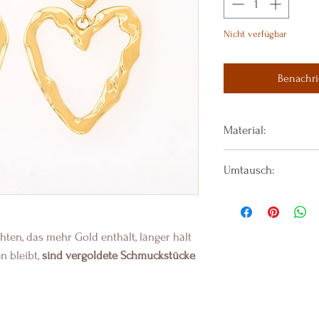
Nicht verfügbar
Benachri
Material:
14 Karat vergoldet
Umtausch:
Edelstahl
Bitte beachten Sie:
Schmuck vom Umtau
en, das mehr Gold enthält, länger hält
n bleibt,
sind vergoldete Schmuckstücke