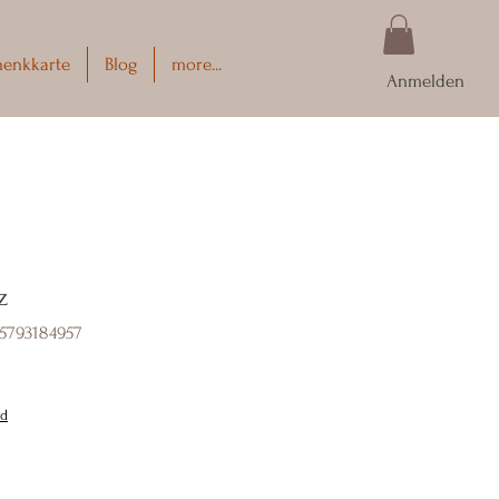
henkkarte
Blog
more...
Anmelden
z
5793184957
nd