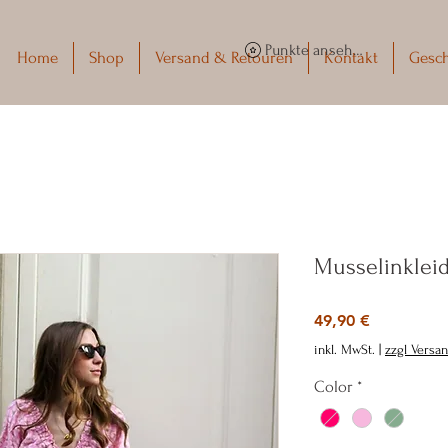
Punkte ansehen
Home
Shop
Versand & Retouren
Kontakt
Gesc
Musselinkleid
Preis
49,90 €
inkl. MwSt.
|
zzgl Versa
Color
*