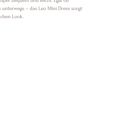
super bequem und leicht. Egal ob
 unterwegs – das Leo Mini Dress sorgt
schen Look.