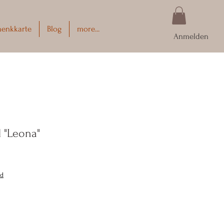
henkkarte
Blog
more...
Anmelden
 "Leona"
nd