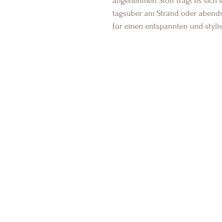
angenehmen Stoff trägt es sich 
tagsüber am Strand oder abends
für einen entspannten und styli