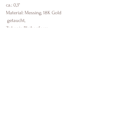
ca.: 0,3“
Material: Messing, 18K Gold
getaucht,
Zirkonia Bleikonform,
nickelfrei
Um ein Anlaufen zu verhindern,
vermeiden Sie bitte feuchte
Substanz
Tony´s Concept
Shop
Versand & Retouren
Moods & Styles
AGB´s
Kontakt
Datenschutz
Größentabelle
Impressum
Social Media