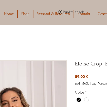
Punkte ansehen
Home
Shop
Versand & Retouren
Kontakt
Gesc
Eloise Crop- 
Preis
59,00 €
inkl. MwSt.
|
zzgl Versa
Color
*