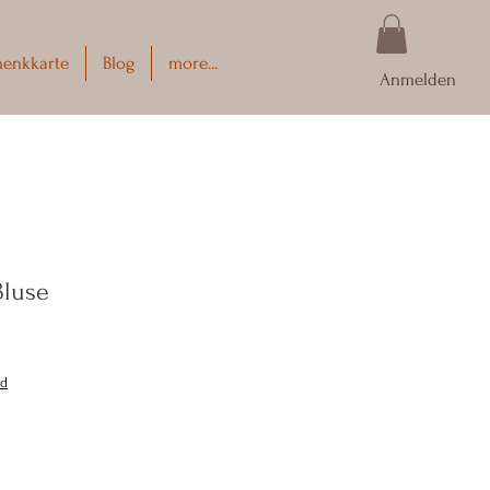
henkkarte
Blog
more...
Anmelden
Bluse
nd