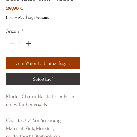
Preis
29,90 €
inkl. MwSt.
|
zzgl Versand
Anzahl
*
zum Warenkorb hinzufügen
Sofortkauf
Kinder-Charm-Halskette in Form
eines Taubenvogels
Ca.: 13,5 „+ 2" Verlängerung
Material: Zink, Messing,
goldgetaucht Bleikonform,