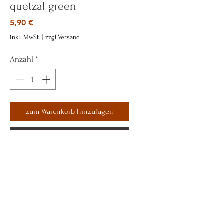
quetzal green
Preis
5,90 €
inkl. MwSt.
|
zzgl Versand
Anzahl
*
zum Warenkorb hinzufügen
Sofortkauf
Tony´s Concept
Shop
Versand & Retouren
Moods & Styles
AGB´s