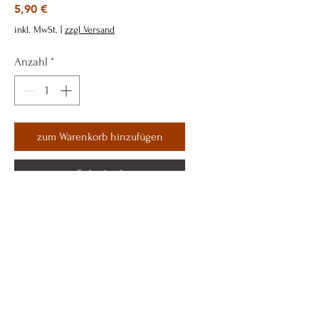
Preis
5,90 €
inkl. MwSt.
|
zzgl Versand
Anzahl
*
zum Warenkorb hinzufügen
Sofortkauf
Tony´s Concept
Shop
Versand & Retouren
Moods & Styles
AGB´s
Kontakt
Datenschutz
Größentabelle
Impressum