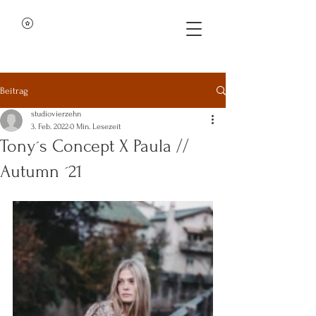
Beitrag
studiovierzehn
3. Feb. 2022
0 Min. Lesezeit
Tony´s Concept X Paula //
Autumn ´21